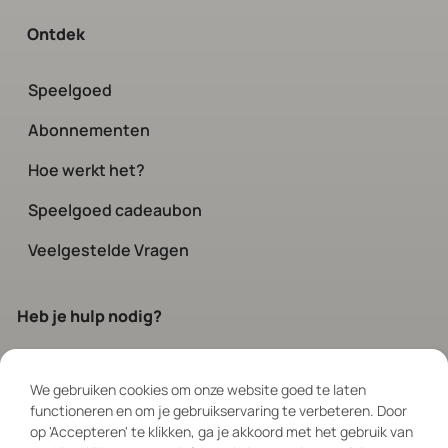
Ontdek
Speelgoed
Abonnementen
Hoe werkt het?
Speelgoed cadeaubon
Veelgestelde Vragen
Heb je hulp nodig?
Neem contact op
met onze klanten-
service. Elke dag bereikbaar via chat
We gebruiken cookies om onze website goed te laten
functioneren en om je gebruikservaring te verbeteren. Door
en social tussen 08:00 – 19:00
op 'Accepteren' te klikken, ga je akkoord met het gebruik van