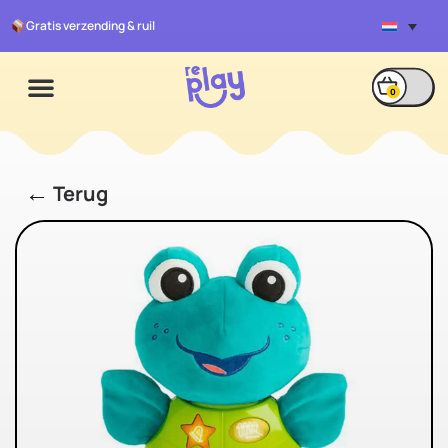
Gratis verzending & ruil
0
←
Terug