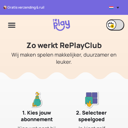
Gratis verzending & ruil
0
Spelregels speelgoed
Zo werkt RePlayClub
lenen
Wij maken spelen makkelijker, duurzamer en
leuker.
1. Kies jouw
2. Selecteer
abonnement
speelgoed