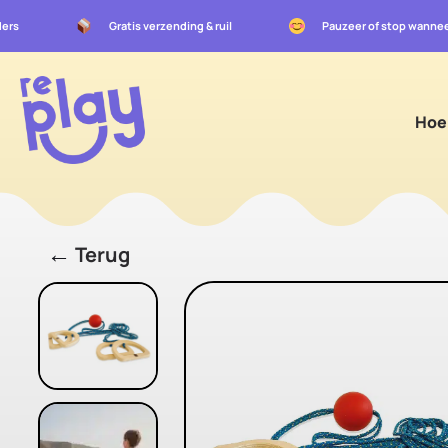
uders
Gratis verzending & ruil
Pauzeer of stop wannee
Hoe
←
Terug