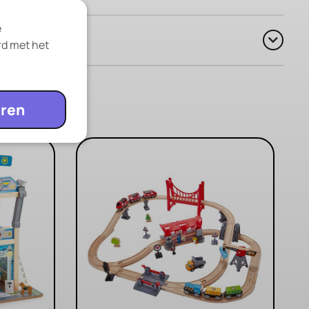
e
rd met het
ren