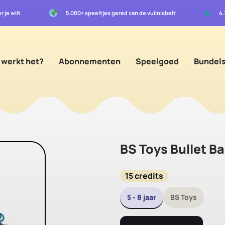
★
r je wilt
5.000+ speeltjes gered van de vuilnisbelt
4
 werkt het?
Abonnementen
Speelgoed
Bundel
BS Toys Bullet Ba
15 credits
5 - 8 jaar
BS Toys