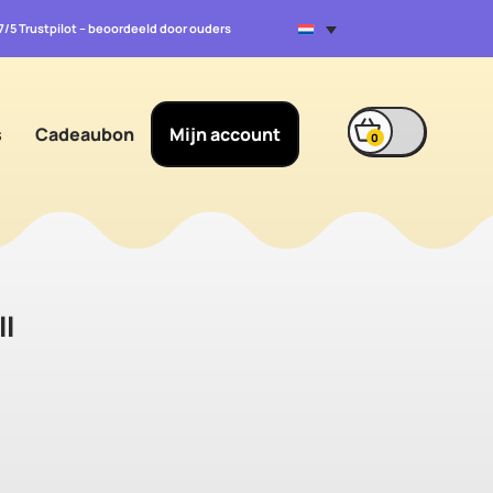
.7/5 Trustpilot – beoordeeld door ouders
s
Cadeaubon
Mijn account
0
ll