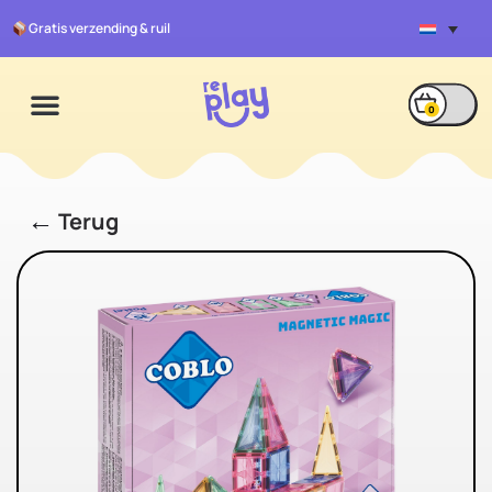
Gratis verzending & ruil
0
←
Terug