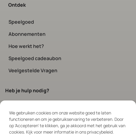
Ontdek
Speelgoed
Abonnementen
Hoe werkt het?
Speelgoed cadeaubon
Veelgestelde Vragen
Heb je hulp nodig?
Neem contact op
met onze klanten-
service. Elke dag bereikbaar via chat
We gebruiken cookies om onze website goed te laten
functioneren en om je gebruikservaring te verbeteren. Door
en social tussen 08:00 – 19:00
op 'Accepteren' te klikken, ga je akkoord met het gebruik van
cookies. Kijk voor meer informatie in ons privacybeleid.
Volg ons