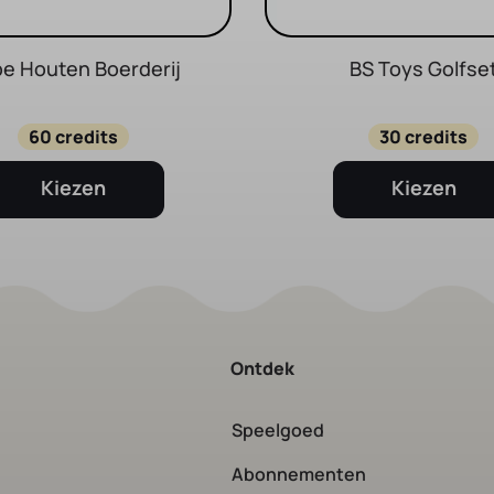
e Houten Boerderij
BS Toys Golfse
60 credits
30 credits
Kiezen
Kiezen
Ontdek
Speelgoed
Abonnementen