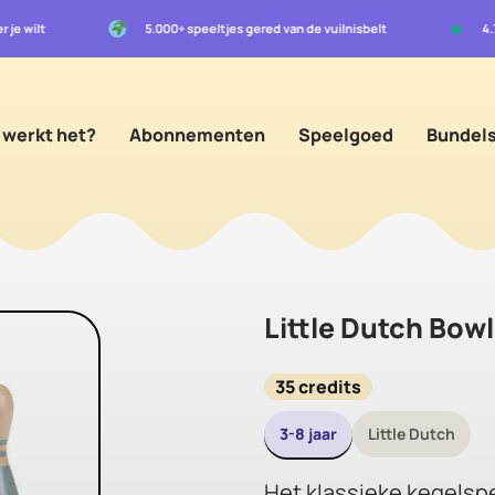
★
r je wilt
5.000+ speeltjes gered van de vuilnisbelt
4
 werkt het?
Abonnementen
Speelgoed
Bundel
Little Dutch Bowl
35 credits
3-8 jaar
Little Dutch
Het klassieke kegelspe