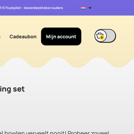
.7/5 Trustpilot – beoordeeld door ouders
s
Cadeaubon
Mijn account
0
ing set
l bowlen verveelt nooit! Probeer zoveel