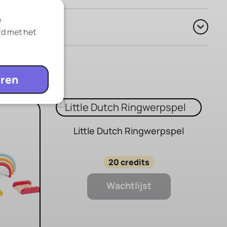
e
rd met het
ren
Little Dutch Ringwerpspel
20 credits
Wachtlijst