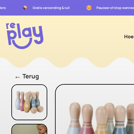
uders
Gratis verzending & ruil
Pauzeer of stop wannee
Hoe
←
Terug