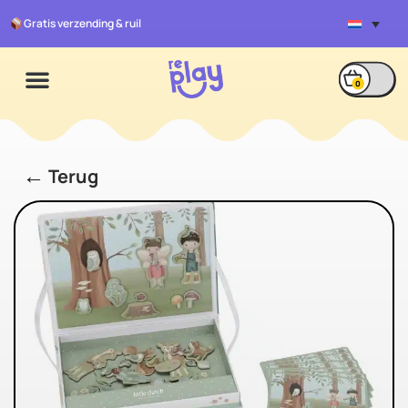
Gratis verzending & ruil
0
←
Terug