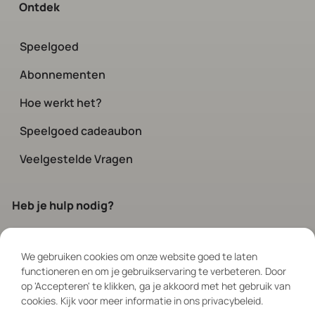
Ontdek
Speelgoed
Abonnementen
Hoe werkt het?
Speelgoed cadeaubon
Veelgestelde Vragen
Heb je hulp nodig?
Neem contact op
met onze klanten-
service. Elke dag bereikbaar via chat
We gebruiken cookies om onze website goed te laten
functioneren en om je gebruikservaring te verbeteren. Door
en social tussen 08:00 – 19:00
op 'Accepteren' te klikken, ga je akkoord met het gebruik van
cookies. Kijk voor meer informatie in ons privacybeleid.
Volg ons