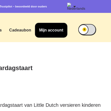
5 Trustpilot – beoordeeld door ouders
s
Cadeaubon
Mijn account
0
aardagstaart
dagstaart van Little Dutch versieren kinderen