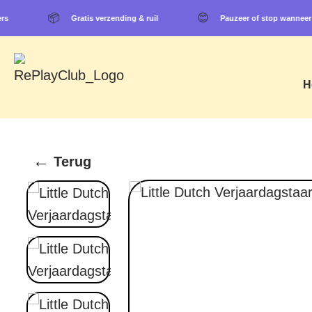
📦
😊
ers
Gratis verzending & ruil
Pauzeer of stop wanneer 
H
←
Terug