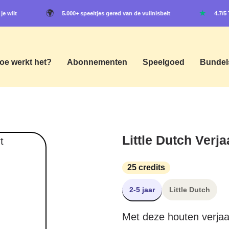
🌍
★
je wilt
5.000+ speeltjes gered van de vuilnisbelt
4.7/
oe werkt het?
Abonnementen
Speelgoed
Bundel
Little Dutch Verj
25 credits
2-5 jaar
Little Dutch
Met deze houten verjaar