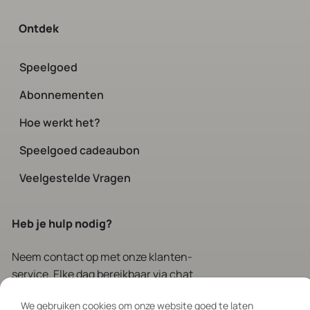
Ontdek
Speelgoed
Abonnementen
Hoe werkt het?
Speelgoed cadeaubon
Veelgestelde Vragen
Heb je hulp nodig?
Neem contact op
met onze klanten-
service. Elke dag bereikbaar via chat
en social tussen 08:00 – 19:00
We gebruiken cookies om onze website goed te laten