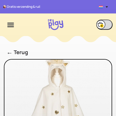
Gratis verzending & ruil
0
←
Terug