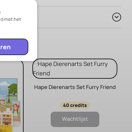
e
rd met het
ren
Hape Dierenarts Set Furry Friend
40 credits
Wachtlijst