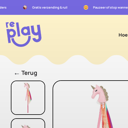
uders
Gratis verzending & ruil
Pauzeer of stop wanne
Hoe
←
Terug