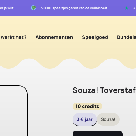
★
er je wilt
5.000+ speeltjes gered van de vuilnisbelt
 werkt het?
Abonnementen
Speelgoed
Bundel
Souza! Toverstaf
10 credits
3-6 jaar
Souza!