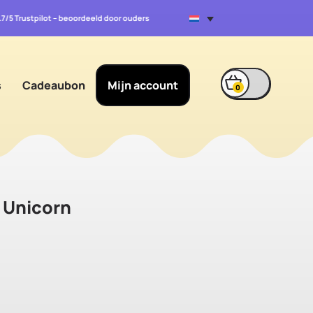
4.7/5 Trustpilot – beoordeeld door ouders
s
Cadeaubon
Mijn account
0
 Unicorn