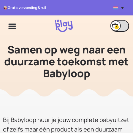
Gratis verzending & ruil
0
Samen op weg naar
Samen op weg naar een
een duurzame
toekomst met
duurzame toekomst met
Babyloop
Babyloop
Bij Babyloop huur je jouw complete babyuitzet
of zelfs maar één product als een duurzaam