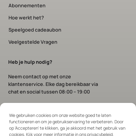
Abonnementen
Hoe werkt het?
Speelgoed cadeaubon
Veelgestelde Vragen
Heb je hulp nodig?
Neem contact op
met onze
klantenservice. Elke dag bereikbaar via
chat en social tussen 08:00 – 19:00
Volg ons
We gebruiken cookies om onze website goed te laten
functioneren en om je gebruikservaring te verbeteren. Door
op 'Accepteren' te klikken, ga je akkoord met het gebruik van
cookies. Kijk voor meer informatie in ons privacybeleid.