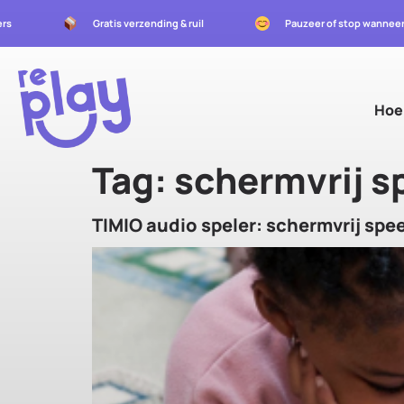
ders
Gratis verzending & ruil
Pauzeer of stop wanneer
Hoe
Tag:
schermvrij s
TIMIO audio speler: schermvrij sp