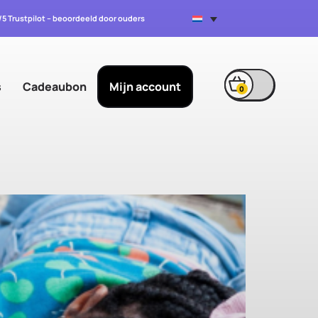
7/5 Trustpilot – beoordeeld door ouders
s
Cadeaubon
Mijn account
0