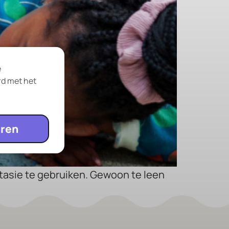
e
rd met het
ren
ntasie te gebruiken. Gewoon te leen