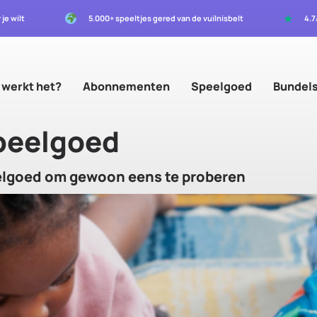
★
 je wilt
5.000+ speeltjes gered van de vuilnisbelt
4.
 werkt het?
Abonnementen
Speelgoed
Bundel
peelgoed
eelgoed om gewoon eens te proberen