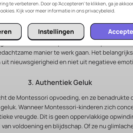
ing te verbeteren. Door op 'Accepteren' te klikken, ga je akkoo
ookies. Kijk voor meer informatie in ons privacybeleid.
in hand met innerlijke rust en tevredenheid. Mo
ek of worden afgeleid. Ze werken met een gevoel 
eren
Instellingen
Accepte
grijk op te merken dat de aard van deze innerlijke
igen verkennen en experimenteren op een actieve
dachtzame manier te werk gaan. Het belangrijkst
 uit nieuwsgierigheid en niet uit negatieve emot
3. Authentiek Geluk
ht de Montessori opvoeding, en ze benadrukte
 geluk. Wanneer Montessori-kinderen zich conce
ieke vreugde. Dit is geen oppervlakkige opwindi
van voldoening en blijdschap. Of ze nu glimlache