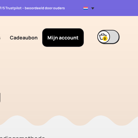
.7/5 Trustpilot – beoordeeld door ouders
s
Cadeaubon
Mijn account
0
g
g