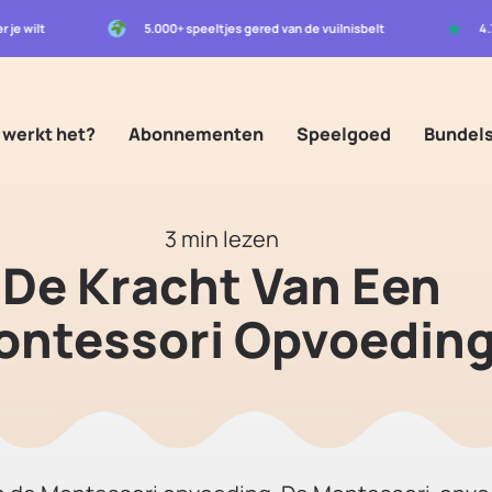
★
r je wilt
5.000+ speeltjes gered van de vuilnisbelt
4
 werkt het?
Abonnementen
Speelgoed
Bundel
n Montessori Opvoedin
3 min lezen
De Kracht Van Een
ontessori Opvoedin