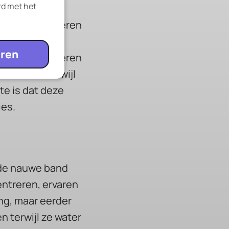
rd met het
ntessori-kinderen
van kalmte en
ren
 rust kan variëren
 manier, terwijl
e is dat deze
ies.
 de nauwe band
ntreren, ervaren
ng, maar eerder
n terwijl ze water