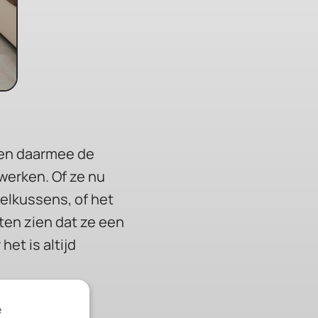
 en daarmee de
werken. Of ze nu
elkussens, of het
ten zien dat ze een
et is altijd
e