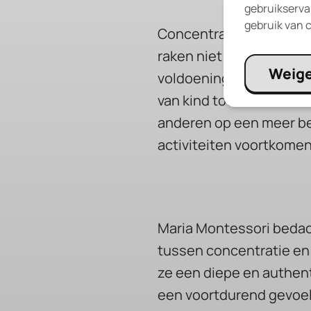
gebruikservar
gebruik van c
Concentratie gaat hand 
raken niet snel in pani
Weig
voldoening. Het is belan
van kind tot kind. Somm
anderen op een meer be
activiteiten voortkomen
Maria Montessori bedac
tussen concentratie en
ze een diepe en authent
een voortdurend gevoel 