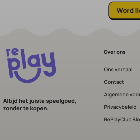
Word li
Over ons
Ons verhaal
Contact
Algemene voo
Altijd het juiste speelgoed,
Privacybeleid
zonder te kopen.
RePlayClub Bl