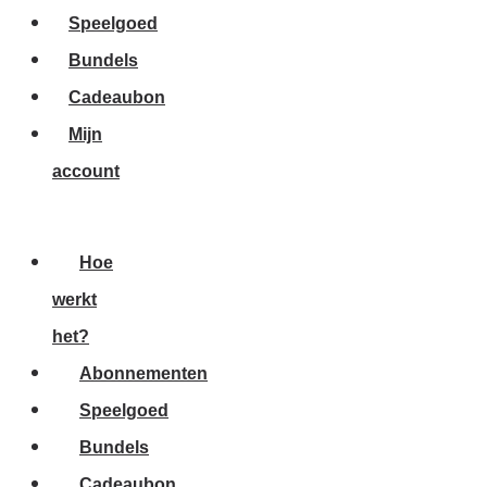
Speelgoed
Bundels
Cadeaubon
Mijn
account
Hoe
werkt
het?
Abonnementen
Speelgoed
Bundels
Cadeaubon