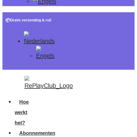
📦
Gratis verzending & ruil
Hoe
werkt
het?
Abonnementen