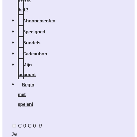
het?
Abonnementen
Speelgoed
Bundels
Cadeaubon
Mijn
account
Begin
met
spelen!
C 0
C 0
0
Je