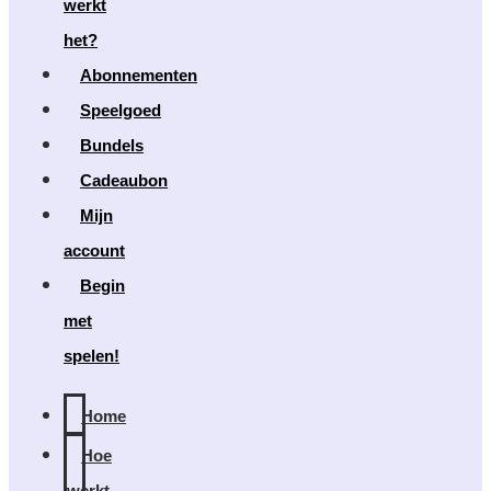
werkt
het?
Abonnementen
Speelgoed
Bundels
Cadeaubon
Mijn
account
Begin
met
spelen!
Home
Hoe
werkt